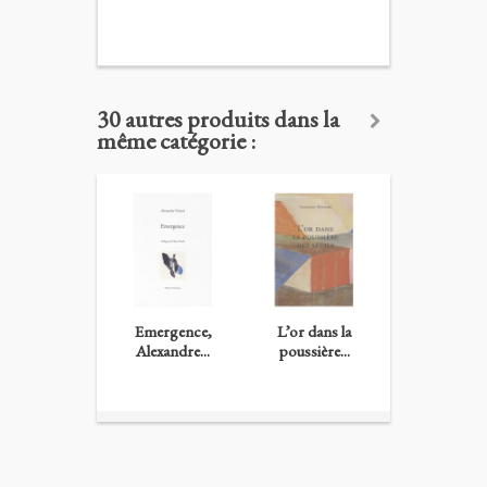
30 autres produits dans la
même catégorie :
Emergence,
L’or dans la
Forêt jurée,.
Alexandre...
poussière...