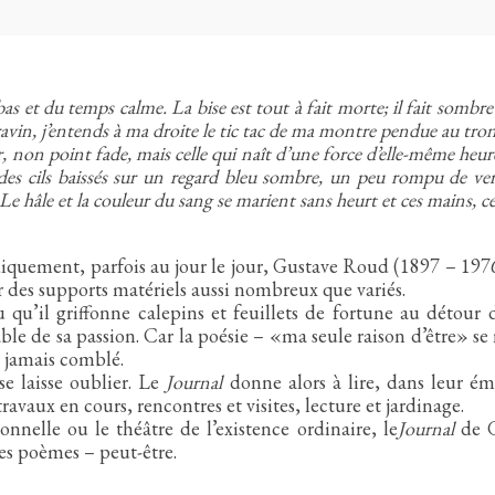
bas et du temps calme. La bise est tout à fait morte; il fait sombre 
vin, j’entends à ma droite le tic tac de ma montre pendue au tronc
non point fade, mais celle qui naît d’une force d’elle-même heureu
ge des cils baissés sur un regard bleu sombre, un peu rompu de ve
Le hâle et la couleur du sang se marient sans heurt et ces mains, c
diquement, parfois au jour le jour, Gustave Roud (1897 – 1976
ur des supports matériels aussi nombreux que variés.
u qu’il griffonne calepins et feuillets de fortune au détour 
le de sa passion. Car la poésie – «ma seule raison d’être» s
t jamais comblé.
se laisse oublier. Le
Journal
donne alors à lire, dans leur ém
vaux en cours, rencontres et visites, lecture et jardinage.
nnelle ou le théâtre de l’existence ordinaire, le
Journal
de G
 des poèmes – peut-être.