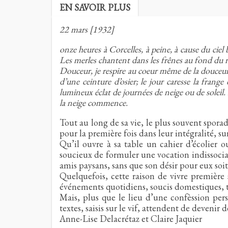
EN SAVOIR PLUS
22 mars [1932]
onze heures à Corcelles, à peine, à cause du ciel 
Les merles chantent dans les frênes au fond du ra
Douceur, je respire au coeur même de la douceur, 
d’une ceinture d’osier; le jour caresse la fran
lumineux éclat de journées de neige ou de soleil. 
la neige commence.
Tout au long de sa vie, le plus souvent spora
pour la première fois dans leur intégralité, s
Qu’il ouvre à sa table un cahier d’écolier o
soucieux de formuler une vocation indissociab
amis paysans, sans que son désir pour eux soi
Quelquefois, cette raison de vivre première 
événements quotidiens, soucis domestiques, tra
Mais, plus que le lieu d’une confèssion perso
textes, saisis sur le vif, attendent de devenir
Anne-Lise Delacrétaz et Claire Jaquier