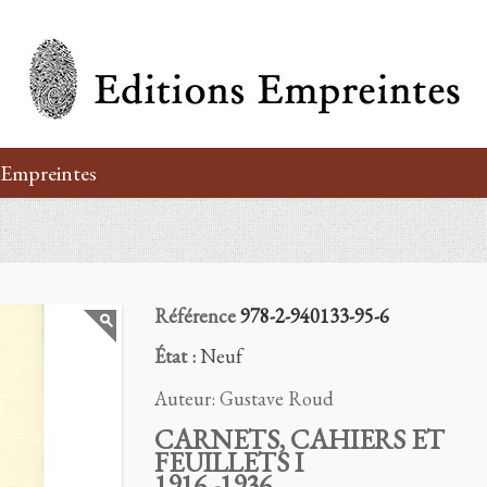
’Empreintes
Référence
978-2-940133-95-6
État :
Neuf
Auteur:
Gustave Roud
CARNETS, CAHIERS ET
FEUILLETS I
1916 -1936