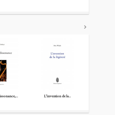
issonance,...
L’invention de la...
Les Petites