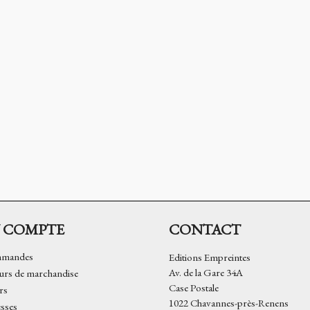
 COMPTE
CONTACT
mmandes
Editions Empreintes
Av. de la Gare 34A
urs de marchandise
Case Postale
rs
1022 Chavannes-près-Renens
sses