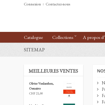
Connexion
Contactez-nous
Catalogue
Collections
A propos d
SITEMAP
MEILLEURES VENTES
NOS
No
Olivier Vonlanthen,
Ossuaires
Pr
CHF 21,00
Fa
Fo