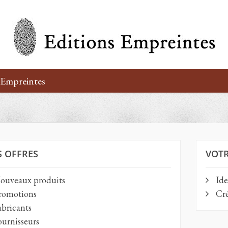
’Empreintes
 OFFRES
VOT
uveaux produits
Ide
omotions
Cré
bricants
urnisseurs