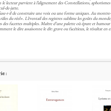
n le lecteur parvient à l’alignement des Constellations, aphorismes 
ul-de-jatte.
se-r-il de construire une voix ou une forme uniques. Au montre-moi
les du réel». L’éventail des registres sublime les goûts du monde
us des facettes multiples. Maître d’une palette où épure et humo
ent le dire assaisonne le dit: grave ou facétieux, le résultat en e
ie :