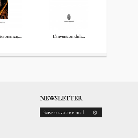
issonance,...
L’invention de la...
Les Petites
NEWSLETTER