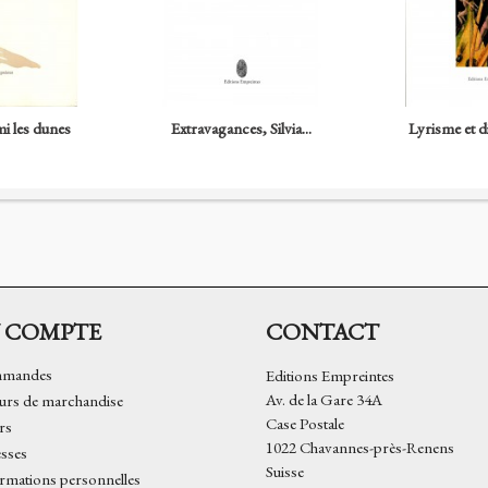
i les dunes
Extravagances, Silvia...
Lyrisme et d
 COMPTE
CONTACT
mmandes
Editions Empreintes
Av. de la Gare 34A
urs de marchandise
Case Postale
rs
1022 Chavannes-près-Renens
sses
rmations personnelles