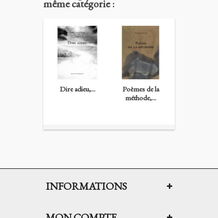
même catégorie :
Dire adieu,...
Poèmes de la
L’été sans visag
méthode,...
INFORMATIONS
MON COMPTE