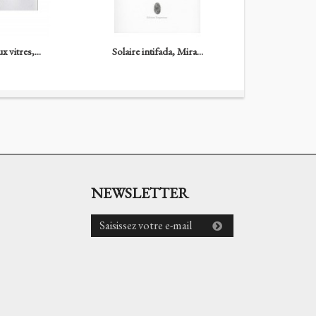
x vitres,...
Solaire intifada, Mira...
Le cours de
NEWSLETTER