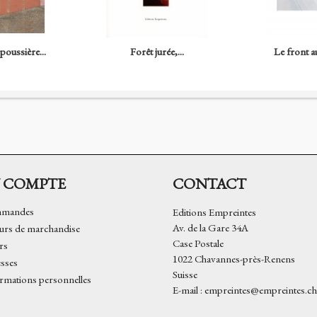
poussière...
Forêt jurée,...
Le front au
 COMPTE
CONTACT
mmandes
Editions Empreintes
Av. de la Gare 34A
urs de marchandise
Case Postale
rs
1022 Chavannes-près-Renens
sses
rmations personnelles
E-mail :
empreintes@empreintes.ch